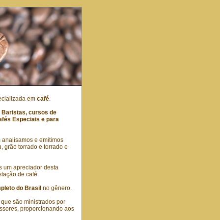
cializada em
café
.
 Baristas, cursos de
afés Especiais e para
m analisamos e emitimos
, grão torrado e torrado e
s um apreciador desta
tação de café.
pleto do Brasil
no gênero.
 que são ministrados por
fessores, proporcionando aos